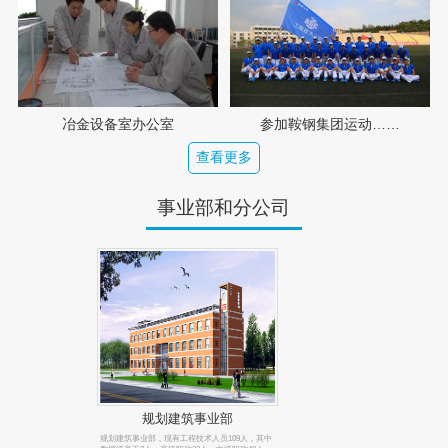
冶金设备室办公室
参加鞍钢集团运动……
查看更多
事业部和分公司
规划建筑事业部
规划建筑事业部，现有工程技术人员109人，其中