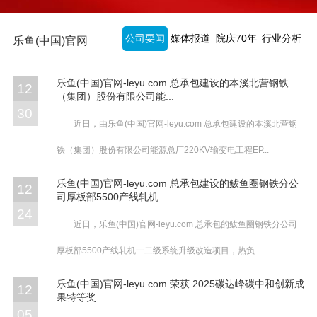
公司要闻
媒体报道
院庆70年
行业分析
乐鱼(中国)官网
乐鱼(中国)官网-leyu.com 总承包建设的本溪北营钢铁
12
（集团）股份有限公司能...
30
近日，由乐鱼(中国)官网-leyu.com 总承包建设的本溪北营钢
铁（集团）股份有限公司能源总厂220KV输变电工程EP...
乐鱼(中国)官网-leyu.com 总承包建设的鲅鱼圈钢铁分公
12
司厚板部5500产线轧机...
24
近日，乐鱼(中国)官网-leyu.com 总承包的鲅鱼圈钢铁分公司
厚板部5500产线轧机一二级系统升级改造项目，热负...
乐鱼(中国)官网-leyu.com 荣获 2025碳达峰碳中和创新成
12
果特等奖
05