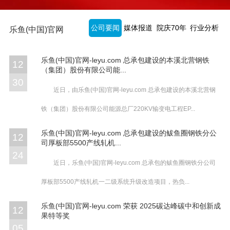
公司要闻
媒体报道
院庆70年
行业分析
乐鱼(中国)官网
乐鱼(中国)官网-leyu.com 总承包建设的本溪北营钢铁
12
（集团）股份有限公司能...
30
近日，由乐鱼(中国)官网-leyu.com 总承包建设的本溪北营钢
铁（集团）股份有限公司能源总厂220KV输变电工程EP...
乐鱼(中国)官网-leyu.com 总承包建设的鲅鱼圈钢铁分公
12
司厚板部5500产线轧机...
24
近日，乐鱼(中国)官网-leyu.com 总承包的鲅鱼圈钢铁分公司
厚板部5500产线轧机一二级系统升级改造项目，热负...
乐鱼(中国)官网-leyu.com 荣获 2025碳达峰碳中和创新成
12
果特等奖
05