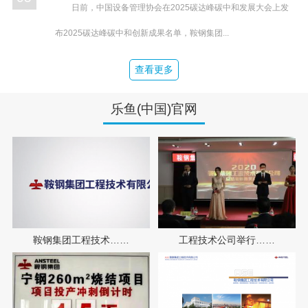
日前，中国设备管理协会在2025碳达峰碳中和发展大会上发
布2025碳达峰碳中和创新成果名单，鞍钢集团...
查看更多
乐鱼(中国)官网
鞍钢集团工程技术……
工程技术公司举行……