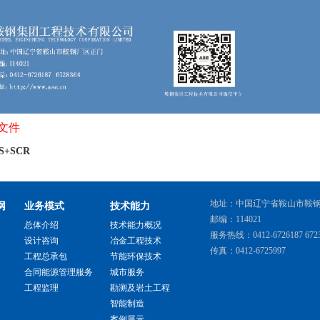
文件
S+SCR
地址：中国辽宁省鞍山市鞍
网
业务模式
技术能力
邮编：114021
总体介绍
技术能力概况
服务热线：0412-6726187 6723
设计咨询
冶金工程技术
传真：0412-6725997
工程总承包
节能环保技术
合同能源管理服务
城市服务
工程监理
勘测及岩土工程
智能制造
案例展示