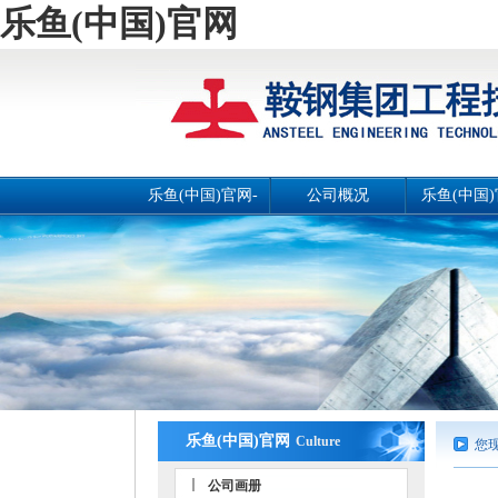
乐鱼(中国)官网
乐鱼(中国)官网-
公司概况
乐鱼(中国
公司简介
公司画
leyu.com
总经理致辞
公司宣传
战略目标
工作理
组织机构
公司风
工作团队
人文环
荣誉资质
事业部和分公司
乐鱼(中国)官网
Culture
您
公司画册