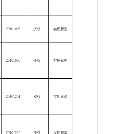
20101006
授权
实用新型
20101006
授权
实用新型
20101201
授权
实用新型
20101229
授权
实用新型