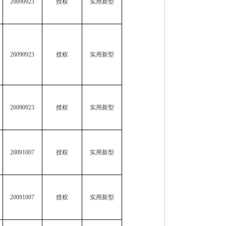
20090923
授权
实用新型
20090923
授权
实用新型
20090923
授权
实用新型
20091007
授权
实用新型
20091007
授权
实用新型