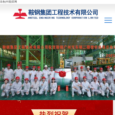
乐鱼(中国)官网