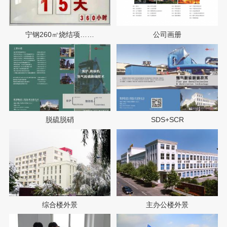
宁钢260㎡烧结项……
公司画册
脱硫脱硝
SDS+SCR
综合楼外景
主办公楼外景