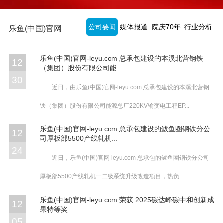
公司要闻
媒体报道
院庆70年
行业分析
乐鱼(中国)官网
乐鱼(中国)官网-leyu.com 总承包建设的本溪北营钢铁
12
（集团）股份有限公司能...
30
近日，由乐鱼(中国)官网-leyu.com 总承包建设的本溪北营钢
铁（集团）股份有限公司能源总厂220KV输变电工程EP...
乐鱼(中国)官网-leyu.com 总承包建设的鲅鱼圈钢铁分公
12
司厚板部5500产线轧机...
24
近日，乐鱼(中国)官网-leyu.com 总承包的鲅鱼圈钢铁分公司
厚板部5500产线轧机一二级系统升级改造项目，热负...
乐鱼(中国)官网-leyu.com 荣获 2025碳达峰碳中和创新成
12
果特等奖
05