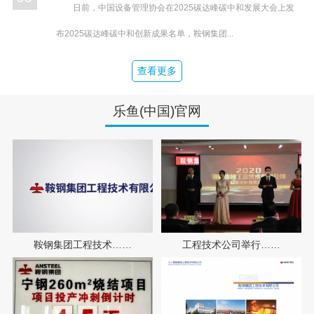
日前，中国设备管理协会在2025碳达峰碳中和发展大会上发
布2025碳达峰碳中和创新成果名单，鞍钢集团...
查看更多
乐鱼(中国)官网
鞍钢集团工程技术……
工程技术公司举行……