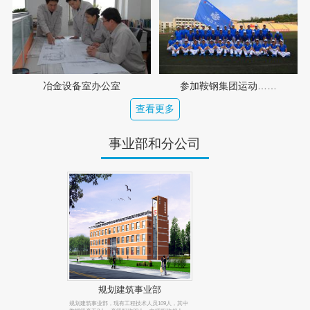
冶金设备室办公室
参加鞍钢集团运动……
查看更多
事业部和分公司
规划建筑事业部
规划建筑事业部，现有工程技术人员109人，其中