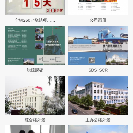
宁钢260㎡烧结项……
公司画册
脱硫脱硝
SDS+SCR
综合楼外景
主办公楼外景