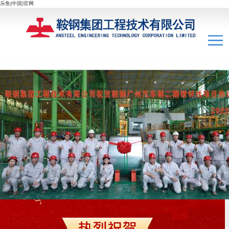
乐鱼(中国)官网